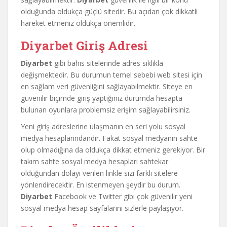
olduğunda oldukça güçlü sitedir. Bu açıdan çok dikkatli
hareket etmeniz oldukça önemlidir.
Diyarbet Giriş Adresi
Diyarbet
gibi bahis sitelerinde adres sıklıkla
değişmektedir. Bu durumun temel sebebi web sitesi için
en sağlam veri güvenliğini sağlayabilmektir. Siteye en
güvenilir biçimde giriş yaptığınız durumda hesapta
bulunan oyunlara problemsiz erişim sağlayabilirsiniz.
Yeni giriş adreslerine ulaşmanın en seri yolu sosyal
medya hesaplarındandır. Fakat sosyal medyanın sahte
olup olmadığına da oldukça dikkat etmeniz gerekiyor. Bir
takım sahte sosyal medya hesapları sahtekar
olduğundan dolayı verilen linkle sizi farklı sitelere
yönlendirecektir. En istenmeyen şeydir bu durum.
Diyarbet
Facebook ve Twitter gibi çok güvenilir yeni
sosyal medya hesap sayfalarını sizlerle paylaşıyor.