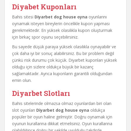
Diyabet Kuponları
Bahis sitesi
Diyarbet dog house oyna
oyunlarını
oynamak isteyen bireylerin öncelikle kupon yapması
gerekmektedir. En yüksek olasılıkla kupon oluşturmak
için birkaç spor oyunu seçebilirsiniz.
Bu sayede düşük paraya yüksek olasılıkla oynayabilir ve
çok daha iyi bir sonuç alabilirsiniz. Bu bir problem değil
çünkü risk durumu çok küçük. Diyarbet kuponları yüksek
olduğu için sizlere oldukça büyük bir kazanç
sağlamaktadır. Ayrıca kuponların garantili olduğundan
emin olun.
Diyarbet Slotları
Bahis sitelerinde olmazsa olmaz oyunlardan biri olan
slot oyunları
Diyarbet dog house oyna
oldukça
popüler bir oyun haline gelmiştir. Doğru oynamak için
oyunun kurallarına dikkat etmelisiniz. Oyun kurallarına
olabildiğince doğru bir şekilde uyulduğu takdirde